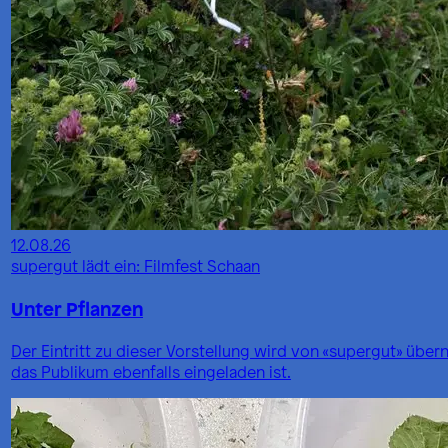
12.08.26
supergut lädt ein: Filmfest Schaan
Unter Pflanzen
Der Eintritt zu dieser Vorstellung wird von «supergut» üb
das Publikum ebenfalls eingeladen ist.