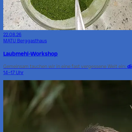
22.08.26
MATU Berggasthaus
Laubmehl-Workshop
d
Gemeinsam tauchen wir in eine fast vergessene Welt ein:
14–17 Uhr