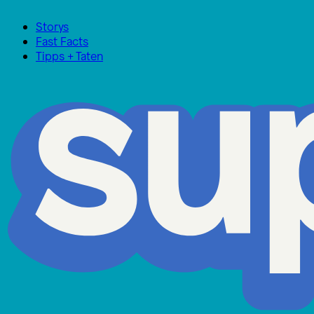
Storys
Fast Facts
Tipps + Taten