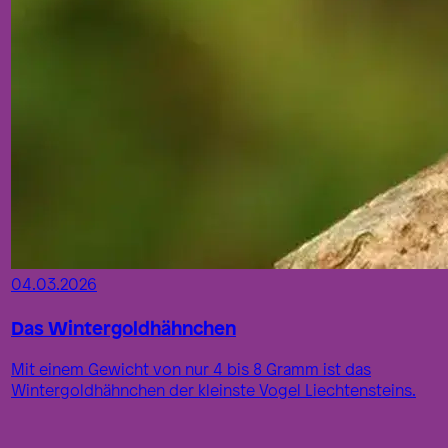
04.03.2026
Das Wintergoldhähnchen
Mit einem Gewicht von nur 4 bis 8 Gramm ist das
Wintergoldhähnchen der kleinste Vogel Liechtensteins.