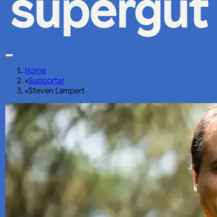
Home
»
Supporter
»
Steven Lampert