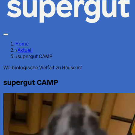
Home
»
Aktuell
»
supergut CAMP
Wo biologische Vielfalt zu Hause ist
supergut CAMP