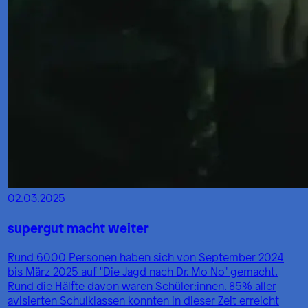
02.03.2025
supergut macht weiter
Rund 6000 Personen haben sich von September 2024
bis März 2025 auf "Die Jagd nach Dr. Mo No" gemacht.
Rund die Hälfte davon waren Schüler:innen. 85% aller
avisierten Schulklassen konnten in dieser Zeit erreicht