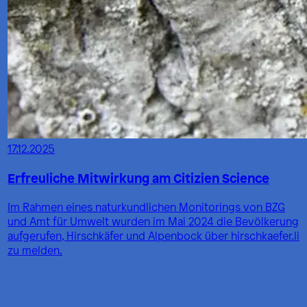
17.12.2025
Erfreuliche Mitwirkung am Citizien Science
Im Rahmen eines naturkundlichen Monitorings von BZG
und Amt für Umwelt wurden im Mai 2024 die Bevölkerung
aufgerufen, Hirschkäfer und Alpenbock über hirschkaefer.li
zu melden.