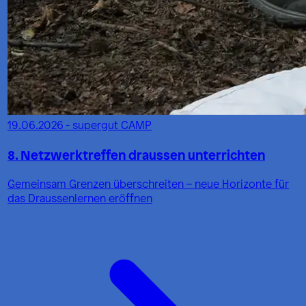
19.06.2026 - supergut CAMP
8. Netzwerktreffen draussen unterrichten
Gemeinsam Grenzen überschreiten – neue Horizonte für
das Draussenlernen eröffnen