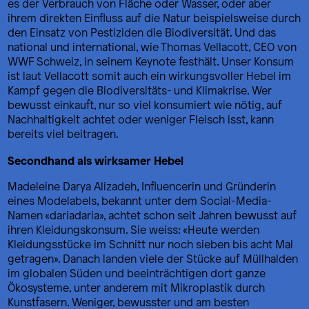
es der Verbrauch von Fläche oder Wasser, oder aber
ihrem direkten Einfluss auf die Natur beispielsweise durch
den Einsatz von Pestiziden die Biodiversität. Und das
national und international, wie Thomas Vellacott, CEO von
WWF Schweiz, in seinem Keynote festhält. Unser Konsum
ist laut Vellacott somit auch ein wirkungsvoller Hebel im
Kampf gegen die Biodiversitäts- und Klimakrise.
Wer
bewusst einkauft, nur so viel konsumiert wie nötig, auf
Nachhaltigkeit achtet oder weniger Fleisch isst, kann
bereits viel beitragen.
Secondhand als wirksamer Hebel
Madeleine Darya Alizadeh, Influencerin und Gründerin
eines Modelabels, bekannt unter dem Social-Media-
Namen «dariadaria», achtet schon seit Jahren bewusst auf
ihren Kleidungskonsum. Sie weiss: «Heute werden
Kleidungsstücke im Schnitt nur noch sieben bis acht Mal
getragen». Danach landen viele der Stücke auf Müllhalden
im globalen Süden und beeinträchtigen dort ganze
Ökosysteme, unter anderem mit Mikroplastik durch
Kunstfasern. Weniger, bewusster und am besten