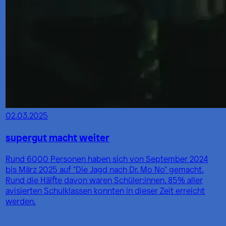
02.03.2025
supergut macht weiter
Rund 6000 Personen haben sich von September 2024
bis März 2025 auf "Die Jagd nach Dr. Mo No" gemacht.
Rund die Hälfte davon waren Schüler:innen. 85% aller
avisierten Schulklassen konnten in dieser Zeit erreicht
werden.