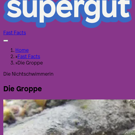
Fast Facts
Home
»
Fast Facts
»
Die Groppe
Die Nichtschwimmerin
Die Groppe