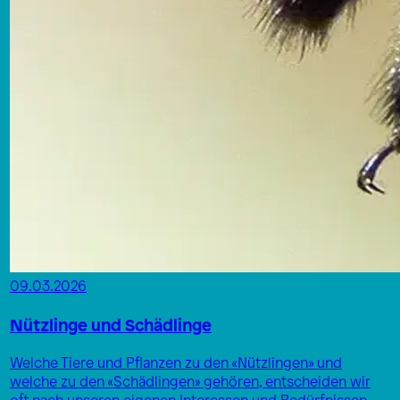
09.03.2026
Nützlinge und Schädlinge
Welche Tiere und Pflanzen zu den «Nützlingen» und
welche zu den «Schädlingen» gehören, entscheiden wir
oft nach unseren eigenen Interessen und Bedürfnissen.