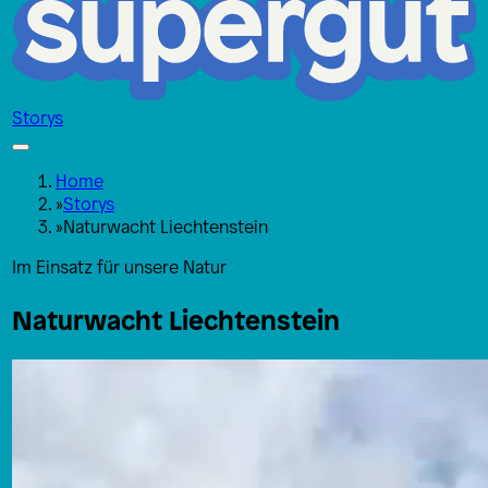
Storys
Home
»
Storys
»
Naturwacht Liechtenstein
Im Einsatz für unsere Natur
Naturwacht Liechtenstein