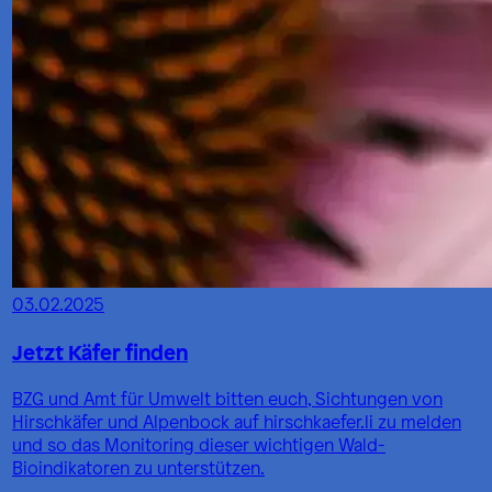
03.02.2025
Jetzt Käfer finden
BZG und Amt für Umwelt bitten euch, Sichtungen von
Hirschkäfer und Alpenbock auf hirschkaefer.li zu melden
und so das Monitoring dieser wichtigen Wald-
Bioindikatoren zu unterstützen.