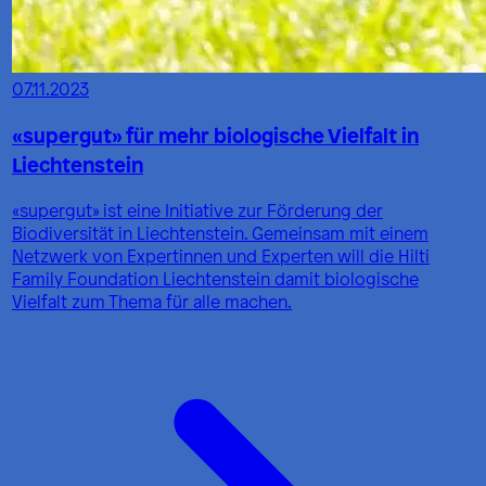
07.11.2023
«supergut» für mehr biologische Vielfalt in
Liechtenstein
«supergut» ist eine Initiative zur Förderung der
Biodiversität in Liechtenstein. Gemeinsam mit einem
Netzwerk von Expertinnen und Experten will die Hilti
Family Foundation Liechtenstein damit biologische
Vielfalt zum Thema für alle machen.