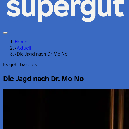
Home
»
Aktuell
»
Die Jagd nach Dr. Mo No
Es geht bald los
Die Jagd nach Dr. Mo No