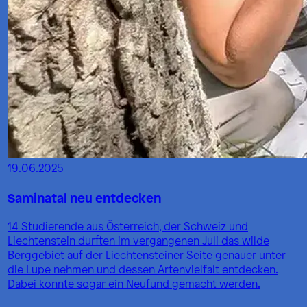
19.06.2025
Saminatal neu entdecken
14 Studierende aus Österreich, der Schweiz und
Liechtenstein durften im vergangenen Juli das wilde
Berggebiet auf der Liechtensteiner Seite genauer unter
die Lupe nehmen und dessen Artenvielfalt entdecken.
Dabei konnte sogar ein Neufund gemacht werden.