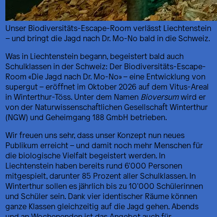
Unser Biodiversitäts-Escape-Room verlässt Liechtenstein
– und bringt die Jagd nach Dr. Mo-No bald in die Schweiz.
Was in Liechtenstein begann, begeistert bald auch
Schulklassen in der Schweiz: Der Biodiversitäts-Escape-
Room «Die Jagd nach Dr. Mo-No» – eine Entwicklung von
supergut – eröffnet im Oktober 2026 auf dem Vitus-Areal
in Winterthur-Töss. Unter dem Namen
Bioversum
wird er
von der Naturwissenschaftlichen Gesellschaft Winterthur
(NGW) und Geheimgang 188 GmbH betrieben.
Wir freuen uns sehr, dass unser Konzept nun neues
Publikum erreicht – und damit noch mehr Menschen für
die biologische Vielfalt begeistert werden. In
Liechtenstein haben bereits rund 6'000 Personen
mitgespielt, darunter 85 Prozent aller Schulklassen. In
Winterthur sollen es jährlich bis zu 10'000 Schülerinnen
und Schüler sein. Dank vier identischer Räume können
ganze Klassen gleichzeitig auf die Jagd gehen. Abends
und an Wochenenden ist das Angebot auch für