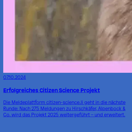
07.10.2024
Erfolgreiches Citizen Science Projekt
Die Meldeplattform citizen-science.li geht in die nächste
Runde: Nach 275 Meldungen zu Hirschkäfer, Alpenbock &
Co. wird das Projekt 2025 weitergeführt – und erweitert.