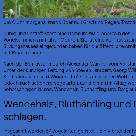
Um 6 Uhr morgens, knapp über null Grad und Regen: Trotzd
Ruhig und vertieft steht eine Dame im Wald oberhalb des B
Vogelstimmen am frühen Morgen. Sie ist eine von gut zwan
Bildungshauses eingefunden haben für die öffentliche orni
mit Regenschirm.
Nach der Begrüssung durch Alexander Wanger vom Vorstand d
Unter der kundigen Leitung von Steven Lampert, Georg Will
Siedlungsräume und Wingert. Trotz des misslichen Wetters fi
jedoch auch seltenere Vogelarten, auf die man im Alltag wenig
höherschlagen lassen: Wendehals, Bluthänfling und Berglau
Wendehals, Bluthänfling und 
schlagen.
Insgesamt werden 37 Vogelarten gelistet – ein Viertel der 