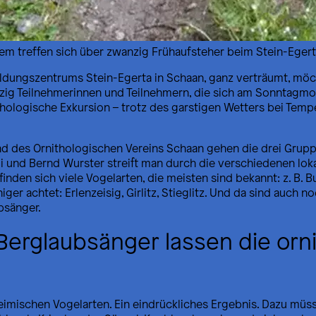
em treffen sich über zwanzig Frühaufsteher beim Stein-Eger
ildungszentrums Stein-Egerta in Schaan, ganz verträumt, möc
zig Teilnehmerinnen und Teilnehmern, die sich am Sonntagm
thologische Exkursion – trotz des garstigen Wetters bei Te
es Ornithologischen Vereins Schaan gehen die drei Gruppen 
i und Bernd Wurster streift man durch die verschiedenen loka
nden sich viele Vogelarten, die meisten sind bekannt: z. B. B
er achtet: Erlenzeisig, Girlitz, Stieglitz. Und da sind auch n
bsänger.
Berglaubsänger lassen die orn
heimischen Vogelarten. Ein eindrückliches Ergebnis. Dazu müs