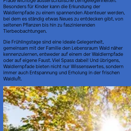
Pfade wichtige ausserschulische Lerngelegenheiten.
Besonders für Kinder kann die Erkundung der
Waldlernpfade zu einem spannenden Abenteuer werden,
bei dem es ständig etwas Neues zu entdecken gibt, von
seltenen Pflanzen bis hin zu faszinierenden
Tierbeobachtungen.
Die Frühlingstage sind eine ideale Gelegenheit,
gemeinsam mit der Familie den Lebensraum Wald näher
kennenzulernen, entweder auf einem der Waldlernpfade
oder auf eigene Faust. Viel Spass dabei! Und übrigens,
Waldlernpfade bieten nicht nur Wissenswertes, sondern
immer auch Entspannung und Erholung in der frischen
Waldluft.