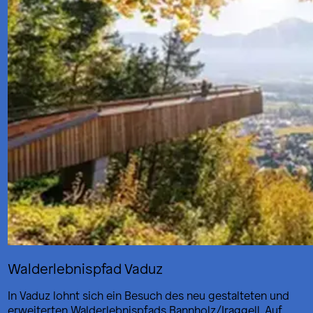
Walderlebnispfad Vaduz
In Vaduz lohnt sich ein Besuch des neu gestalteten und
erweiterten Walderlebnispfads Bannholz/Iraggell. Auf