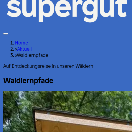
Home
»
Aktuell
»
Waldlernpfade
Auf Entdeckungsreise in unseren Wäldern
Waldlernpfade