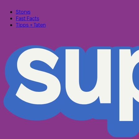
Storys
Fast Facts
Tipps + Taten