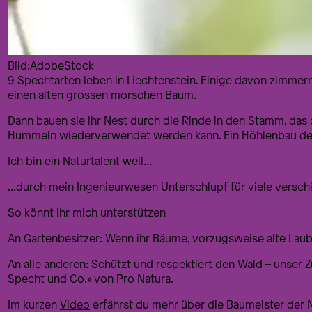
Bild:AdobeStock
9 Spechtarten leben in Liechtenstein. Einige davon zimmern 
einen alten grossen morschen Baum.
Dann bauen sie ihr Nest durch die Rinde in den Stamm, da
Hummeln wiederverwendet werden kann. Ein Höhlenbau der 
Ich bin ein Naturtalent weil…
…durch mein Ingenieurwesen Unterschlupf für viele verschi
So könnt ihr mich unterstützen
An Gartenbesitzer: Wenn ihr Bäume, vorzugsweise alte Laubb
An alle anderen: Schützt und respektiert den Wald – unser Zu
Specht und Co.» von Pro Natura.
Im kurzen
Video
erfährst du mehr über die Baumeister der N