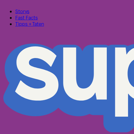
Storys
Fast Facts
Tipps + Taten