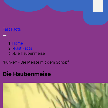
Fast Facts
Home
»
Fast Facts
»
Die Haubenmeise
"Punker" - Die Meiste mit dem Schopf
Die Haubenmeise