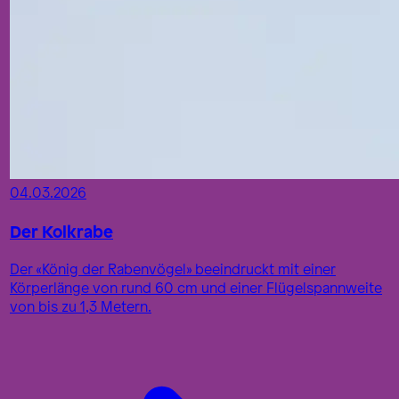
04.03.2026
Der Kolkrabe
Der «König der Rabenvögel» beeindruckt mit einer
Körperlänge von rund 60 cm und einer Flügelspannweite
von bis zu 1,3 Metern.