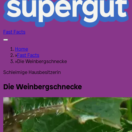
Fast Facts
Home
»
Fast Facts
»
Die Weinbergschnecke
Schleimige Hausbesitzerin
Die Weinbergschnecke