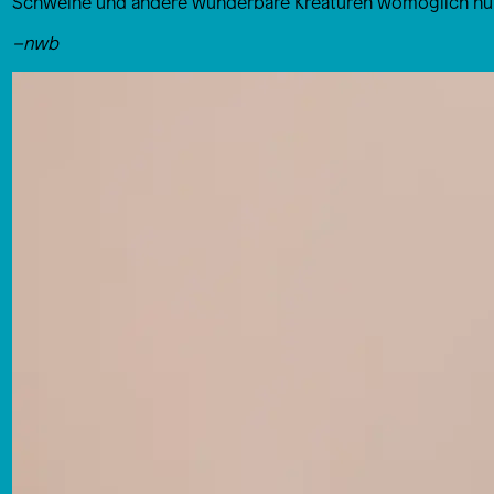
Schweine und andere wunderbare Kreaturen womöglich nun
–nwb