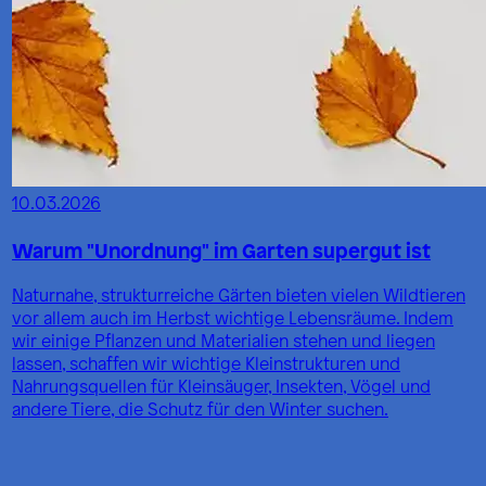
10.03.2026
Warum "Unordnung" im Garten supergut ist
Naturnahe, strukturreiche Gärten bieten vielen Wildtieren
vor allem auch im Herbst wichtige Lebensräume. Indem
wir einige Pflanzen und Materialien stehen und liegen
lassen, schaffen wir wichtige Kleinstrukturen und
Nahrungsquellen für Kleinsäuger, Insekten, Vögel und
andere Tiere, die Schutz für den Winter suchen.