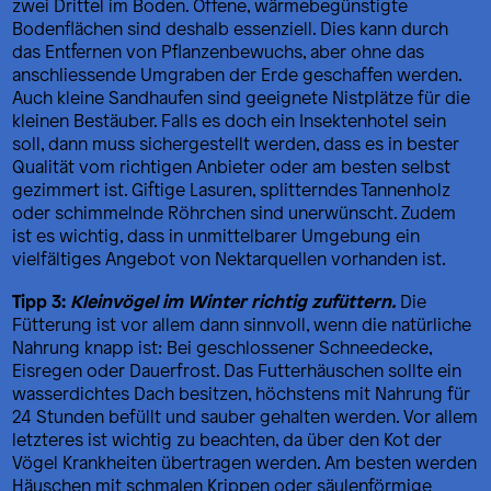
zwei Drittel im Boden. Offene, wärmebegünstigte
Bodenflächen sind deshalb essenziell. Dies kann durch
das Entfernen von Pflanzenbewuchs, aber ohne das
anschliessende Umgraben der Erde geschaffen werden.
Auch kleine Sandhaufen sind geeignete Nistplätze für die
kleinen Bestäuber. Falls es doch ein Insektenhotel sein
soll, dann muss sichergestellt werden, dass es in bester
Qualität vom richtigen Anbieter oder am besten selbst
gezimmert ist. Giftige Lasuren, splitterndes Tannenholz
oder schimmelnde Röhrchen sind unerwünscht. Zudem
ist es wichtig, dass in unmittelbarer Umgebung ein
vielfältiges Angebot von Nektarquellen vorhanden ist.
Tipp 3:
Kleinvögel im Winter richtig zufüttern.
Die
Fütterung ist vor allem dann sinnvoll, wenn die natürliche
Nahrung knapp ist: Bei geschlossener Schneedecke,
Eisregen oder Dauerfrost. Das Futterhäuschen sollte ein
wasserdichtes Dach besitzen, höchstens mit Nahrung für
24 Stunden befüllt und sauber gehalten werden. Vor allem
letzteres ist wichtig zu beachten, da über den Kot der
Vögel Krankheiten übertragen werden. Am besten werden
Häuschen mit schmalen Krippen oder säulenförmige