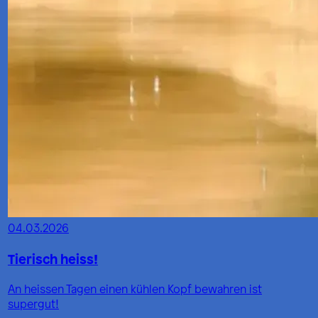
04.03.2026
Tierisch heiss!
An heissen Tagen einen kühlen Kopf bewahren ist
supergut!