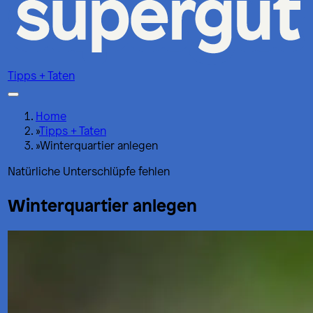
Tipps + Taten
Home
»
Tipps + Taten
»
Winterquartier anlegen
Natürliche Unterschlüpfe fehlen
Winterquartier anlegen