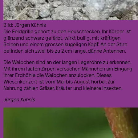
Bild: Jürgen Kühnis
Die Feldgrille gehört zu den Heuschrecken. Ihr Körper ist
glänzend schwarz gefärbt, wirkt bullig, mit kräftigen
Beinen und einem grossen kugeligen Kopf. An der Stirn
befinden sich zwei bis zu 2 cm lange, dünne Antennen.
Die Weibchen sind an der langen Legeröhre zu erkennen.
Mit ihrem lauten Zirpen versuchen Männchen am Eingang
ihrer Erdhöhle die Weibchen anzulocken. Dieses
Wiesenkonzert ist vom Mai bis August hörbar. Zur
Nahrung zählen Gräser, Kräuter und kleinere Insekten.
Jürgen Kühnis