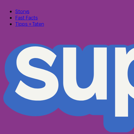
Storys
Fast Facts
Tipps + Taten