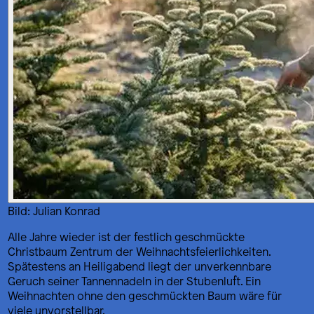
Bild: Julian Konrad
Alle Jahre wieder ist der festlich geschmückte
Christbaum Zentrum der Weihnachtsfeierlichkeiten.
Spätestens an Heiligabend liegt der unverkennbare
Geruch seiner Tannennadeln in der Stubenluft. Ein
Weihnachten ohne den geschmückten Baum wäre für
viele unvorstellbar.