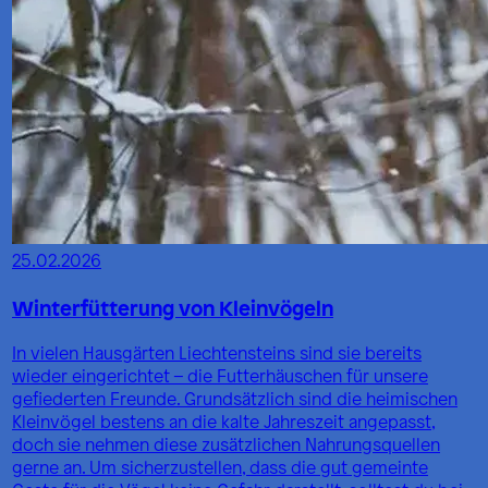
25.02.2026
Winterfütterung von Kleinvögeln
In vielen Hausgärten Liechtensteins sind sie bereits
wieder eingerichtet – die Futterhäuschen für unsere
gefiederten Freunde. Grundsätzlich sind die heimischen
Kleinvögel bestens an die kalte Jahreszeit angepasst,
doch sie nehmen diese zusätzlichen Nahrungsquellen
gerne an. Um sicherzustellen, dass die gut gemeinte