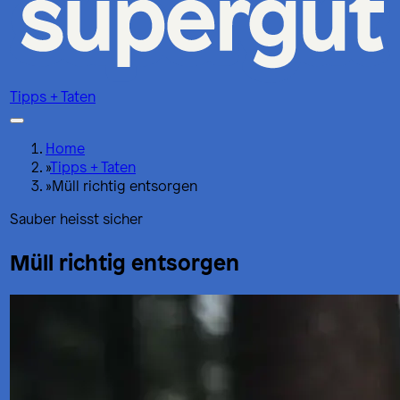
Tipps + Taten
Home
»
Tipps + Taten
»
Müll richtig entsorgen
Sauber heisst sicher
Müll richtig entsorgen