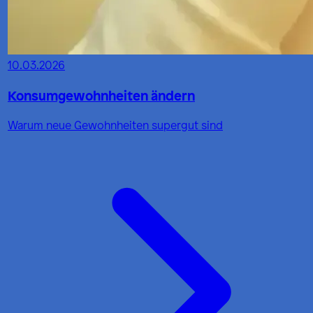
10.03.2026
Konsumgewohnheiten ändern
Warum neue Gewohnheiten supergut sind