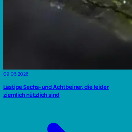
09.03.2026
Lästige Sechs- und Achtbeiner, die leider
ziemlich nützlich sind